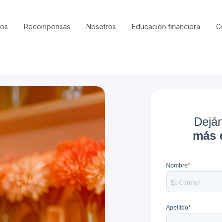
ros
Recompensas
Nosotros
Educación financiera
C
Deján
más d
Nombre
*
Apellido
*