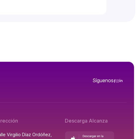
Síguenos
irección
Descarga Alcanza
lle Virgilio Díaz Ordóñez,