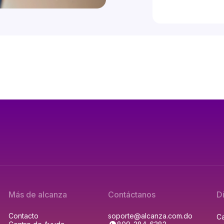
Más de alcanza
Contáctanos
D
Contacto
soporte@alcanza.com.do
Ca