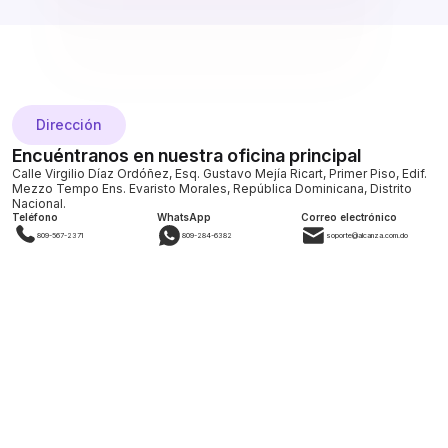
Dirección
Encuéntranos en nuestra oficina principal
Calle Virgilio Díaz Ordóñez, Esq. Gustavo Mejía Ricart, Primer Piso, Edif.
Mezzo Tempo Ens. Evaristo Morales, República Dominicana, Distrito
Nacional.
Teléfono
WhatsApp
Correo electrónico
809-567-2371
809-284-6382
soporte@alcanza.com.do